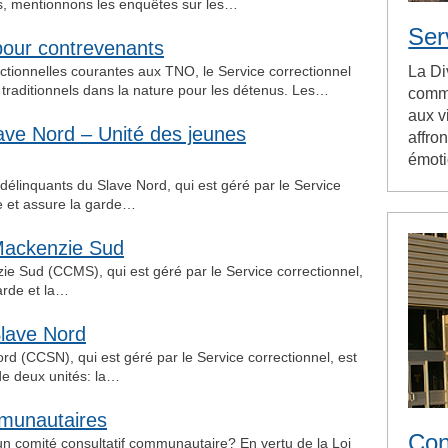
és, mentionnons les enquêtes sur les…
Ser
pour contrevenants
ectionnelles courantes aux TNO, le Service correctionnel
La Di
s traditionnels dans la nature pour les détenus. Les…
commu
aux v
lave Nord – Unité des jeunes
affro
émoti
délinquants du Slave Nord, qui est géré par le Service
fe et assure la garde…
 Mackenzie Sud
ie Sud (CCMS), qui est géré par le Service correctionnel,
arde et la…
Slave Nord
rd (CCSN), qui est géré par le Service correctionnel, est
 de deux unités: la…
mmunautaires
Con
 comité consultatif communautaire? En vertu de la Loi