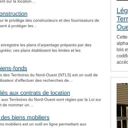
ent sur la location…
Lég
construction
Ter
ur le privilège des constructeurs et des fournisseurs de
Oue
isent à protéger les…
Cette
alpha
 enregistre les plans d’arpentage préparés par des
lois e
és; ces plans établissent les limites et les
codif
accé
biens-fonds
s des Territoires du Nord-Ouest (NTLS) est un outil de
tilisateur d’effectuer des recherches de…
iés aux contrats de location
 aux Territoires du Nord-Ouest sont régies par la Loi sur
rmet de nommer un…
des biens mobiliers
s mobiliers est un outil en ligne permettant aux