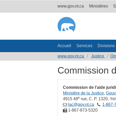
www.gov.nt.ca
Ministères
S
Accueil
Services
Divisions
www.gov.nt.ca
Justice
Or
Commission d’
Commission de l'aide jurid
Ministère de la Justice
Gouve
e
4915 48
rue
C. P. 1320
Yel
lac@gov.nt.ca
1‑867‑
1‑867‑873‑5320