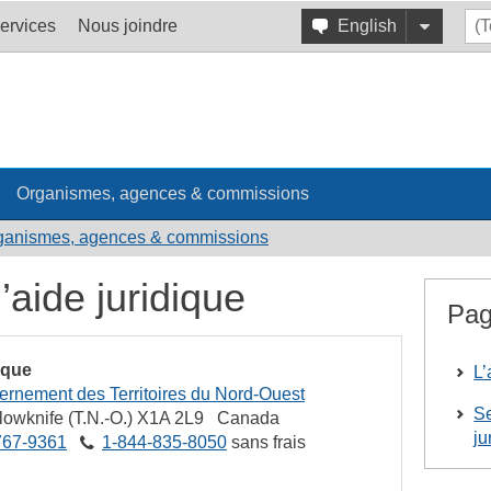
ervices
Nous joindre
English
Organismes, agences & commissions
ganismes, agences & commissions
aide juridique
Pag
ique
L’
rnement des Territoires du Nord-Ouest
Se
lowknife
(T.N.-O.)
X1A 2L9
Canada
ju
767‑9361
1‑844‑835‑8050
sans frais