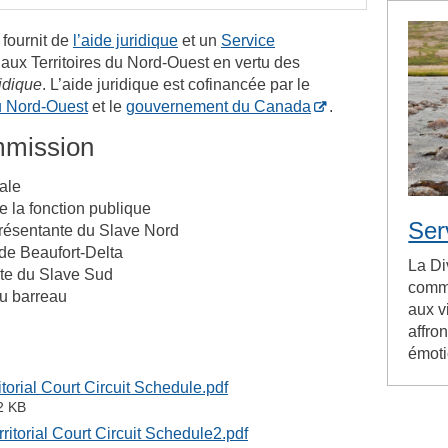
 fournit de
l’aide juridique
et un
Service
aux Territoires du Nord-Ouest en vertu des
ridique
. L’aide juridique est cofinancée par le
u Nord-Ouest
et le
gouvernement du Canada
.
mmission
ale
e la fonction publique
Ser
présentante du Slave Nord
de Beaufort-Delta
La Di
nte du Slave Sud
commu
du barreau
aux v
affro
émoti
torial Court Circuit Schedule.pdf
2 KB
itorial Court Circuit Schedule2.pdf