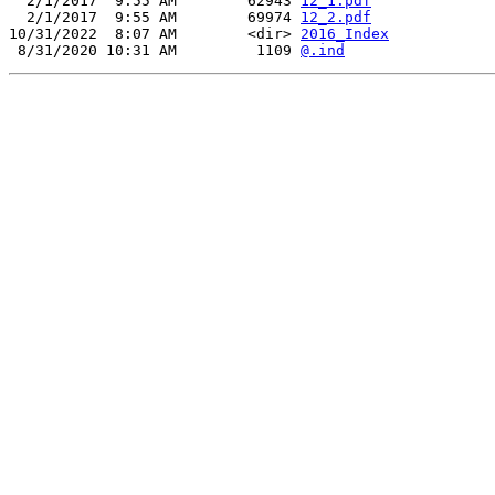
  2/1/2017  9:55 AM        62943 
12_1.pdf
  2/1/2017  9:55 AM        69974 
12_2.pdf
10/31/2022  8:07 AM        <dir> 
2016_Index
 8/31/2020 10:31 AM         1109 
@.ind