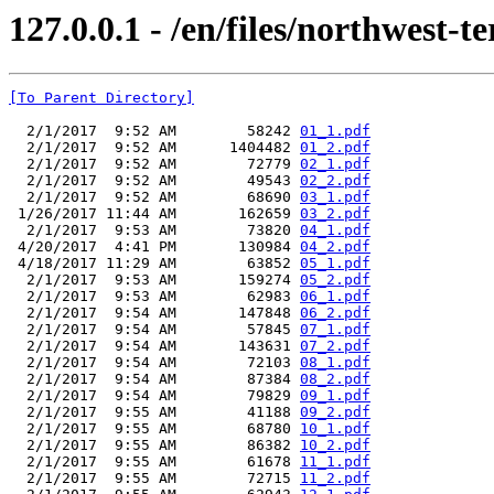
127.0.0.1 - /en/files/northwest-te
[To Parent Directory]
  2/1/2017  9:52 AM        58242 
01_1.pdf
  2/1/2017  9:52 AM      1404482 
01_2.pdf
  2/1/2017  9:52 AM        72779 
02_1.pdf
  2/1/2017  9:52 AM        49543 
02_2.pdf
  2/1/2017  9:52 AM        68690 
03_1.pdf
 1/26/2017 11:44 AM       162659 
03_2.pdf
  2/1/2017  9:53 AM        73820 
04_1.pdf
 4/20/2017  4:41 PM       130984 
04_2.pdf
 4/18/2017 11:29 AM        63852 
05_1.pdf
  2/1/2017  9:53 AM       159274 
05_2.pdf
  2/1/2017  9:53 AM        62983 
06_1.pdf
  2/1/2017  9:54 AM       147848 
06_2.pdf
  2/1/2017  9:54 AM        57845 
07_1.pdf
  2/1/2017  9:54 AM       143631 
07_2.pdf
  2/1/2017  9:54 AM        72103 
08_1.pdf
  2/1/2017  9:54 AM        87384 
08_2.pdf
  2/1/2017  9:54 AM        79829 
09_1.pdf
  2/1/2017  9:55 AM        41188 
09_2.pdf
  2/1/2017  9:55 AM        68780 
10_1.pdf
  2/1/2017  9:55 AM        86382 
10_2.pdf
  2/1/2017  9:55 AM        61678 
11_1.pdf
  2/1/2017  9:55 AM        72715 
11_2.pdf